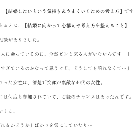
、
【結婚したいという気持ち＆うまくいくための考え方】
で
えるとは、
【結婚に向かって心構えや考え方を整えること】
相談がありました。
の人に会っているのに、全然ピンと来る人がいないんです…」
めすぎているのかなって思うけど、どうしても譲れなくて…」
さった女性は、清楚で笑顔が素敵な40代の女性。
には何度も参加されていて、ご縁のチャンスはあったんです
いくと、
ばれるかどうか」ばかりを気にしていたり…