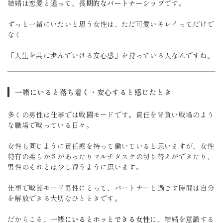
結婚は恋愛と違って、
長期的なパートナーシップ
です。
ずっと一緒にいたいと思う女性は、ただ可愛いキレイってだけで
なく
「人生を共に歩んでいける安心感」を持っている人なんですね。
一緒にいると落ち着く・安心すると感じたとき
多くの男性は仕事では戦闘モードです。責任を背負い戦場のよう
な職場で戦っている日々。
女性も同じように責任感を持って働いていると思いますが、女性
特有の柔らかさがあったりマルチタスクの切り替えができたり、
男性のそれとは少し違うように思います。
仕事で戦闘モード男性にとって、パートナーと過ごす時間は自分
を解放できる大切なひとときです。
だからこそ、
一緒にいるとホッとできる女性
に、結婚を意識する