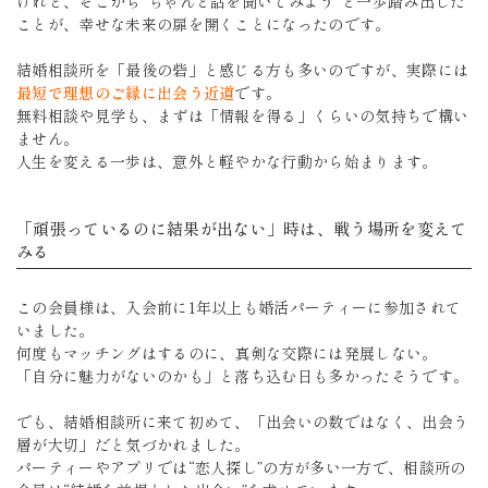
けれど、そこから“ちゃんと話を聞いてみよう”と一歩踏み出した
ことが、幸せな未来の扉を開くことになったのです。
結婚相談所を「最後の砦」と感じる方も多いのですが、実際には
最短で理想のご縁に出会う近道
です。
無料相談や見学も、まずは「情報を得る」くらいの気持ちで構い
ません。
人生を変える一歩は、意外と軽やかな行動から始まります。
「頑張っているのに結果が出ない」時は、戦う場所を変えて
みる
この会員様は、入会前に1年以上も婚活パーティーに参加されて
いました。
何度もマッチングはするのに、真剣な交際には発展しない。
「自分に魅力がないのかも」と落ち込む日も多かったそうです。
でも、結婚相談所に来て初めて、「出会いの数ではなく、出会う
層が大切」だと気づかれました。
パーティーやアプリでは“恋人探し”の方が多い一方で、相談所の