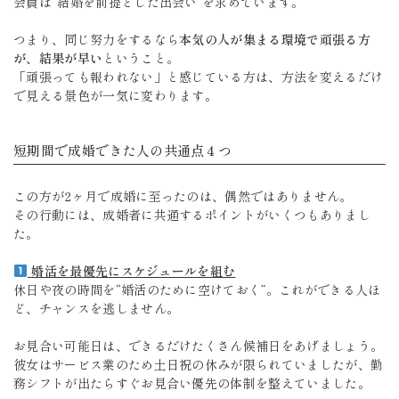
会員は“結婚を前提とした出会い”を求めています。
つまり、同じ努力をするなら
本気の人が集まる環境で頑張る方
が、結果が早い
ということ。
「頑張っても報われない」と感じている方は、方法を変えるだけ
で見える景色が一気に変わります。
短期間で成婚できた人の共通点４つ
この方が2ヶ月で成婚に至ったのは、偶然ではありません。
その行動には、成婚者に共通するポイントがいくつもありまし
た。
婚活を最優先にスケジュールを組む
休日や夜の時間を“婚活のために空けておく”。これができる人ほ
ど、チャンスを逃しません。
お見合い可能日は、できるだけたくさん候補日をあげましょう。
彼女はサービス業のため土日祝の休みが限られていましたが、勤
務シフトが出たらすぐお見合い優先の体制を整えていました。