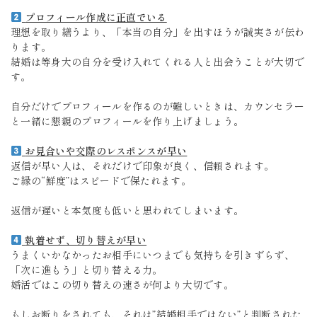
プロフィール作成に正直でいる
理想を取り繕うより、「本当の自分」を出すほうが誠実さが伝わ
ります。
結婚は等身大の自分を受け入れてくれる人と出会うことが大切で
す。
自分だけでプロフィールを作るのが難しいときは、カウンセラー
と一緒に懇親のプロフィールを作り上げましょう。
お見合いや交際のレスポンスが早い
返信が早い人は、それだけで印象が良く、信頼されます。
ご縁の“鮮度”はスピードで保たれます。
返信が遅いと本気度も低いと思われてしまいます。
執着せず、切り替えが早い
うまくいかなかったお相手にいつまでも気持ちを引きずらず、
「次に進もう」と切り替える力。
婚活ではこの切り替えの速さが何より大切です。
もしお断りをされても、それは”結婚相手ではない”と判断された