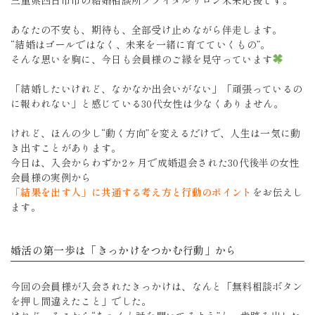
三重県四日市市の結婚相談所ブライダルサロン未来応援です。
あなたの不安も、期待も、全部受け止めながら伴走します。
“結婚はゴールではなく、未来を一緒に育てていくもの”。
そんな思いを胸に、今日も会員様のご縁を見守っています
「結婚したいけれど、なかなか出会いがない」「頑張っているの
に報われない」と感じている30代女性は少なくありません。
けれど、ほんの少し“動く方向”を変えるだけで、人生は一気に動
き出すことがあります。
今日は、入会からわずか2ヶ月で成婚退会された30代後半の女性
会員様の実例から
「結果を出す人」に共通する考え方と行動のポイント
をお伝えし
ます。
婚活の第一歩は「きっかけをつかむ行動」から
今回の会員様が入会されたきっかけは、なんと「無料相談ボタン
を押し間違えたこと」でした。