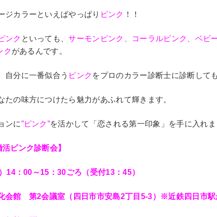
ージカラーといえばやっぱり
ピンク
！！
ピンク
といっても、
サーモンピンク、コーラルピンク、ベビ
ンク
があるんです。
、自分に一番似合う
ピンク
をプロのカラー診断士に診断して
なたの味方につけたら魅力があふれて輝きます。
ョンに
”ピンク”
を活かして「恋される第一印象」を手に入れま
婚活ピンク診断会】
14：00～15：30ごろ（受付13：45）
化会館 第2会議室（四日市市安島2丁目5-3）※近鉄四日市駅