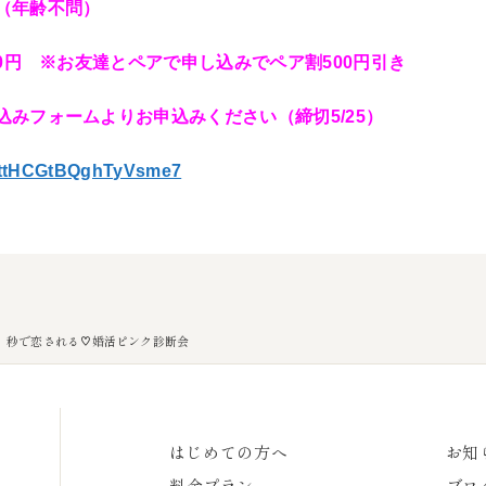
（年齢不問）
00円 ※お友達とペアで申し込みでペア割500円引き
込みフォームよりお申込みください（締切5/25）
le/ttHCGtBQghTyVsme7
定】秒で恋される♡婚活ピンク診断会
はじめての方へ
お知
料金プラン
ブロ