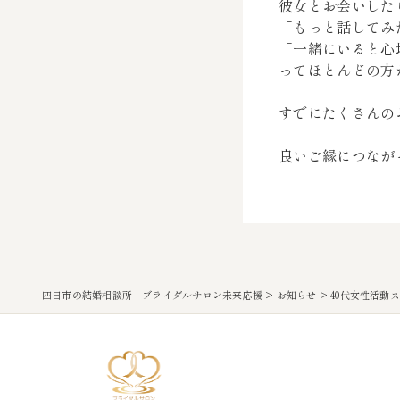
彼女とお会いした
「もっと話してみ
「一緒にいると心
ってほとんどの方
すでにたくさんの
良いご縁につなが
四日市の結婚相談所｜ブライダルサロン未来応援
>
お知らせ
>
40代女性活動