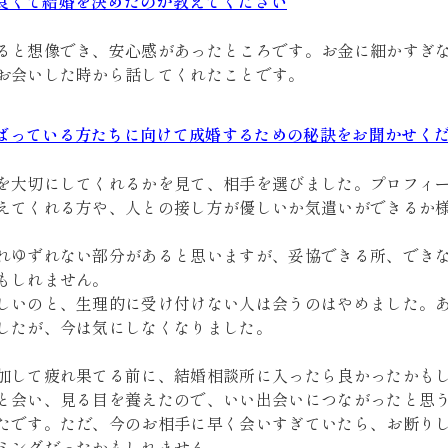
良くて結婚を決めたのか教えてください
ると想像でき、安心感があったところです。お金に細かすぎ
お会いした時から話してくれたことです。
ばっている方たちに向けて成婚するための秘訣をお聞かせく
を大切にしてくれるかを見て、相手を選びました。プロフィ
えてくれる方や、人との接し方が優しいか気遣いができるか
れゆずれない部分があると思いますが、妥協できる所、でき
もしれません。
しいのと、生理的に受け付けない人は会うのはやめました。
したが、今は気にしなくなりました。
加して疲れ果てる前に、結婚相談所に入ったら良かったかも
と会い、見る目を養えたので、いい出会いにつながったと思
たです。ただ、今のお相手に早く会いすぎていたら、お断り
ミングだったかもしれません。