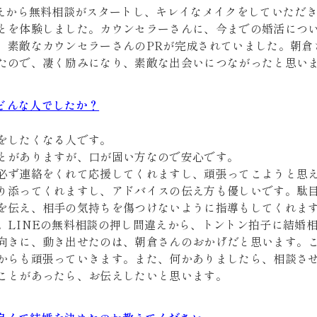
違えから無料相談がスタートし、キレイなメイクをしていただ
とを体験しました。カウンセラーさんに、今までの婚活につ
、素敵なカウンセラーさんのPRが完成されていました。朝倉
たので、凄く励みになり、素敵な出会いにつながったと思い
どんな人でしたか？
をしたくなる人です。
とがありますが、口が固い方なので安心です。
必ず連絡をくれて応援してくれますし、頑張ってこようと思
り添ってくれますし、アドバイスの伝え方も優しいです。駄
を伝え、相手の気持ちを傷つけないように指導もしてくれま
。LINEの無料相談の押し間違えから、トントン拍子に結婚
向きに、動き出せたのは、朝倉さんのおかげだと思います。
からも頑張っていきます。また、何かありましたら、相談さ
ことがあったら、お伝えしたいと思います。