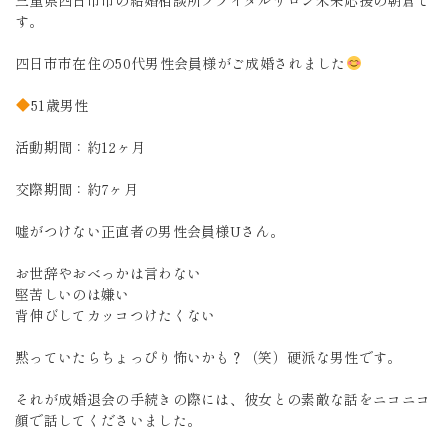
三重県四日市市の結婚相談所ブライダルサロン未来応援の朝倉で
す。
四日市市在住の50代男性会員様がご成婚されました
51歳男性
活動期間：約12ヶ月
交際期間：約7ヶ月
嘘がつけない正直者の男性会員様Uさん。
お世辞やおべっかは言わない
堅苦しいのは嫌い
背伸びしてカッコつけたくない
黙っていたらちょっぴり怖いかも？（笑）硬派な男性です。
それが成婚退会の手続きの際には、彼女との素敵な話をニコニコ
顔で話してくださいました。