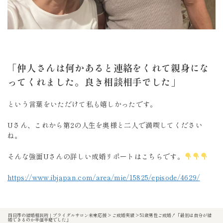
「仲人さんは何かあると連絡をくれて親身にな
ってくれました。良き相談相手でした」
という言葉をいただけて私も嬉しかったです。
Uさん、これから第2の人生を奥様と二人で満喫してください
ね。
そんな強面Uさんの詳しい成婚リポートはこちらです。
https://www.ibjapan.com/area/mie/15825/episode/4629/
四日市の結婚相談所｜ブライダルサロン未来応援
>
ご成婚実績
>
51歳男性ご成婚！「最初は自分が結
婚できるのか半信半疑でした」