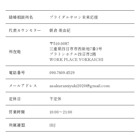
結婚相談所名
ブライダルサロン未来応援
代表カウンセラー
朝倉 美由紀
〒510-0087
三重県四日市市西新地7番3号
所在地
プラトンホテル四日市2階
WORK PLACE YOKKAICHI
電話番号
090-7609-4529
メールアドレス
asakuramiyuki2020@gmail.com
定休日
不定休
営業時間
10:00〜21:00
所属連盟
IBJ