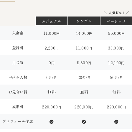
＼
人気No.1 ／
カジュアル
シンプル
ベーシック
入会金
11,000
44,000
66,000
円
円
円
登録料
2,200
11,000
33,000
円
円
円
月会費
0
8,800
12,100
円
円
円
申込み人数
0
20
50
名/月
名/月
名/月
お見合い料
無料
無料
無料
成婚料
220,000
220,000
220,000
円
円
円
プロフィール作成