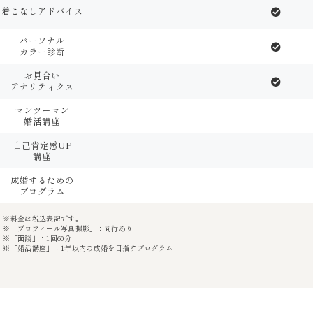
着こなしアドバイス
パーソナル
カラー診断
お見合い
アナリティクス
マンツーマン
婚活講座
自己肯定感UP
講座
成婚するための
プログラム
※料金は税込表記です。
※「プロフィール写真撮影」：同行あり
※「面談」：1回60分
※「婚活講座」：1年以内の成婚を目指すプログラム