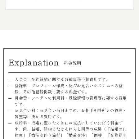
Explanation
料金説明
入会金：契約締結に関する各種事務手続費用です。
登録料：プロフィール作成・及びお見合いシステムへの登
録、その他登録掲載に要する料金です。
月会費：システムの利用料・登録情報の管理等に要する費用
です。
お見合い料：お見合い当日までの、お相手相談所との管理・
調整等に掛かる費用です。
成婚料：成婚に至ったときにお支払いしていただく料金で
す。尚、結婚、婚約またはそれらと同等の成果（「結婚の口
約束」「宿泊を伴う旅行」「婚前交渉」「同棲」「交際期間