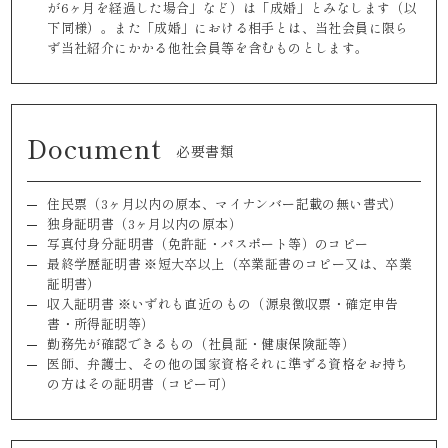
が6ヶ月を経過した場合」など）は「成婚」とみなします（以
下同様）。また「成婚」における相手とは、当社会員に限ら
ず当社紹介にかかる他社会員等を含むものとします。
Document
必要書類
住民票（3ヶ月以内の原本、マイナンバー記載の無い書式）
独身証明書（3ヶ月以内の原本）
写真付身分証明書（免許証・パスポート等）のコピー
最終学歴証明書 ※短大卒以上（卒業証書のコピー又は、卒業
証明書）
収入証明書 ※いずれも直近のもの（源泉徴収票・確定申告
書・所得証明等）
勤務先が確認できるもの（社員証・健康保険証等）
医師、弁護士、その他の国家資格それに準ずる資格をお持ち
の方はその証明書（コピー可）