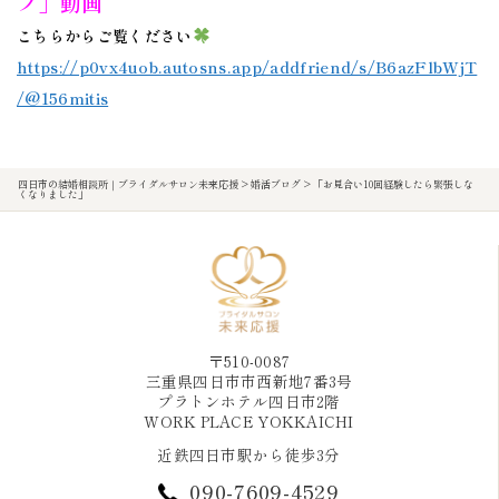
プ」動画
こちらからご覧ください
https://p0vx4uob.autosns.app/addfriend/s/B6azFlbWjT
/@156mitis
四日市の結婚相談所｜ブライダルサロン未来応援
>
婚活ブログ
>
「お見合い10回経験したら緊張しな
くなりました」
〒510-0087
三重県四日市市西新地7番3号
プラトンホテル四日市2階
WORK PLACE YOKKAICHI
近鉄四日市駅から徒歩3分
090-7609-4529