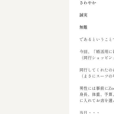
さわやか
誠実
無難
であるということ
今回、「婚活用に
（同行ショッピン
同行してくれたの
（まさにスーツの
男性には事前にZ
身長、体重、予算
に入れてお店を選
当日・・・