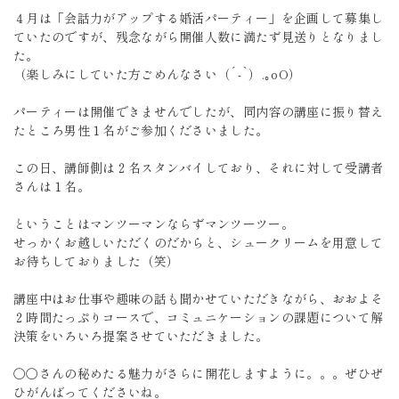
４月は「会話力がアップする婚活パーティー」を企画して募集し
ていたのですが、残念ながら開催人数に満たず見送りとなりまし
た。
（楽しみにしていた方ごめんなさい（´-`）.｡oO）
パーティーは開催できませんでしたが、同内容の講座に振り替え
たところ男性１名がご参加くださいました。
この日、講師側は２名スタンバイしており、それに対して受講者
さんは１名。
ということはマンツーマンならずマンツーツー。
せっかくお越しいただくのだからと、シュークリームを用意して
お待ちしておりました（笑）
講座中はお仕事や趣味の話も聞かせていただきながら、おおよそ
２時間たっぷりコースで、コミュニケーションの課題について解
決策をいろいろ提案させていただきました。
〇〇さんの秘めたる魅力がさらに開花しますように。。。ぜひぜ
ひがんばってくださいね。