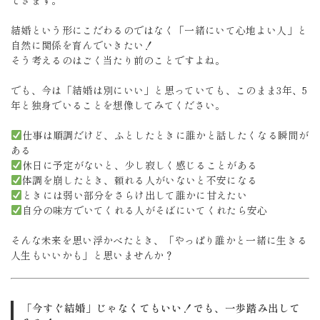
てきます。
結婚という形にこだわるのではなく「一緒にいて心地よい人」と
自然に関係を育んでいきたい！
そう考えるのはごく当たり前のことですよね。
でも、今は「結婚は別にいい」と思っていても、このまま3年、5
年と独身でいることを想像してみてください。
仕事は順調だけど、ふとしたときに誰かと話したくなる瞬間が
ある
休日に予定がないと、少し寂しく感じることがある
体調を崩したとき、頼れる人がいないと不安になる
ときには弱い部分をさらけ出して誰かに甘えたい
自分の味方でいてくれる人がそばにいてくれたら安心
そんな未来を思い浮かべたとき、「やっぱり誰かと一緒に生きる
人生もいいかも」と思いませんか？
「今すぐ結婚」じゃなくてもいい！でも、一歩踏み出して