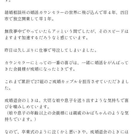
結婚相談所の婚活カウンセラーの世界に飛び込んで早４年、四日
市で独立開業して早１年。
無我夢中でやっていたらアッという間でしたが、そのスピードは
ますます加速するだろうなと感じています。
昨日は久しぶりに仕事で号泣してしまいました。
カウンセラーにとっての一番の喜びは、一緒に婚活をがんばって
きた会員様が成婚になったときです。
これまで累計で27組のご成婚カップルを担当させていただきまし
た。
成婚退会のときは、大切な娘や息子を送り出すような気持ちで喜
びを噛みしめています。
（娘や息子の年齢以上の会員様には親戚のおばちゃんのような気
持ちでいます。）
なので、卒業式のように泣くかと思いきや、成婚退会のときには