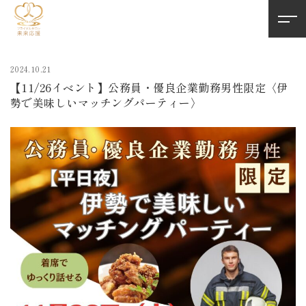
2024.10.21
【11/26イベント】公務員・優良企業勤務男性限定〈伊
勢で美味しいマッチングパーティー〉