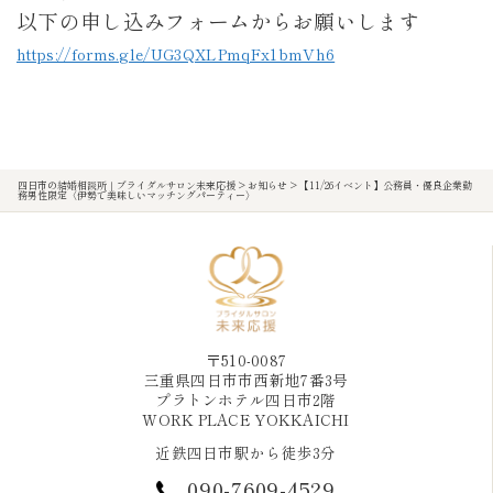
以下の申し込みフォームからお願いします
https://forms.gle/UG3QXLPmqFx1bmVh6
四日市の結婚相談所｜ブライダルサロン未来応援
>
お知らせ
>
【11/26イベント】公務員・優良企業勤
務男性限定〈伊勢で美味しいマッチングパーティー〉
〒510-0087
三重県四日市市西新地7番3号
プラトンホテル四日市2階
WORK PLACE YOKKAICHI
近鉄四日市駅から徒歩3分
090-7609-4529