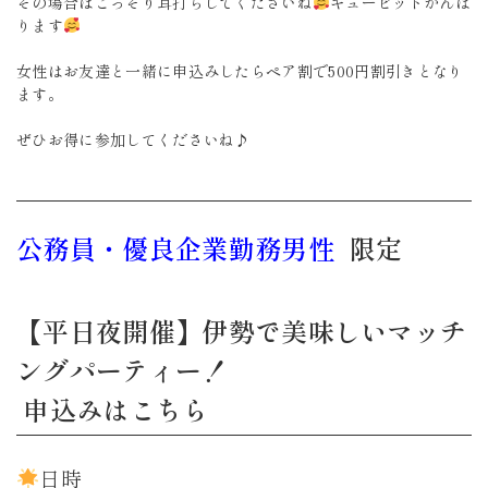
その場合はこっそり耳打ちしてくださいね
キューピッドがんば
ります
女性はお友達と一緒に申込みしたらペア割で500円割引きとなり
ます。
ぜひお得に参加してくださいね♪
公務員・優良企業勤務男性
限定
【平日夜開催】伊勢で美味しいマッチ
ングパーティー！
申込みはこちら
日時