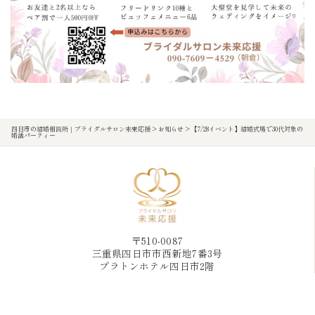
四日市の結婚相談所｜ブライダルサロン未来応援
>
お知らせ
>
【7/28イベント】結婚式場で30代対象の
婚活パーティー
〒510-0087
三重県四日市市西新地7番3号
プラトンホテル四日市2階
WORK PLACE YOKKAICHI
近鉄四日市駅から徒歩3分