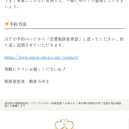
うまく言葉にできない気持ちも、一緒にゆっくり整理していきま
しょう。
予約方法
以下の予約ページから「恋愛相談室希望」と送ってください。折
り返し返信させていただきます。
https://www.mirai-ohen.com/contact/
気軽にラフにお越しくださいね！
相談室室長 朝倉みゆき
四日市の結婚相談所｜ブライダルサロン未来応援
>
お知らせ
>
毎月第4月曜日の夜「恋愛お悩み相談
室」を開催します